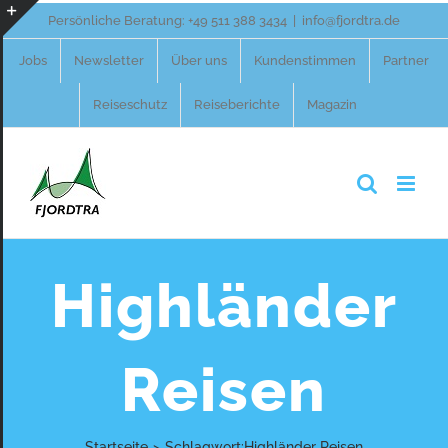
Zum
Persönliche Beratung:
+49 511 388 3434
|
info@fjordtra.de
Inhalt
Toggle
Jobs
Newsletter
Über uns
Kundenstimmen
Partner
springen
Sliding
Reiseschutz
Reiseberichte
Magazin
Bar
Area
Highländer
Reisen
Startseite
>
Schlagwort:
Highländer Reisen