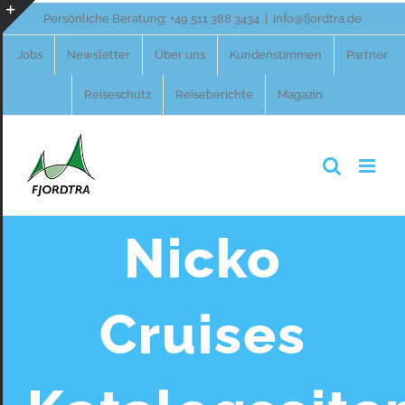
Zum
Persönliche Beratung:
+49 511 388 3434
|
info@fjordtra.de
Inhalt
Toggle
Jobs
Newsletter
Über uns
Kundenstimmen
Partner
springen
Sliding
Reiseschutz
Reiseberichte
Magazin
Bar
Area
Nicko
Cruises