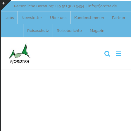
Zum
Persönliche Beratung:
+49 511 388 3434
|
info@fjordtra.de
Inhalt
Toggle
Jobs
Newsletter
Über uns
Kundenstimmen
Partner
springen
Sliding
Reiseschutz
Reiseberichte
Magazin
Bar
Area