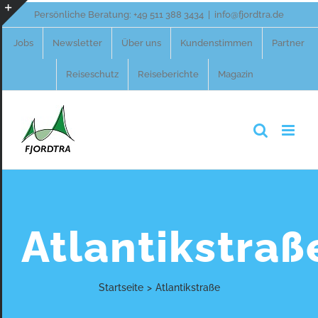
Zum
Persönliche Beratung:
+49 511 388 3434
|
info@fjordtra.de
Inhalt
Toggle
Jobs
Newsletter
Über uns
Kundenstimmen
Partner
springen
Sliding
Reiseschutz
Reiseberichte
Magazin
Bar
Area
Atlantikstraß
Startseite
>
Atlantikstraße