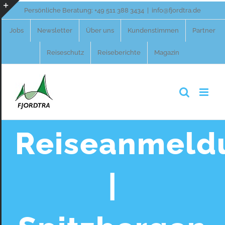
Zum
Persönliche Beratung:
+49 511 388 3434
|
info@fjordtra.de
Inhalt
Toggle
Jobs
Newsletter
Über uns
Kundenstimmen
Partner
springen
Sliding
Reiseschutz
Reiseberichte
Magazin
Bar
Area
Reiseanmeld
|