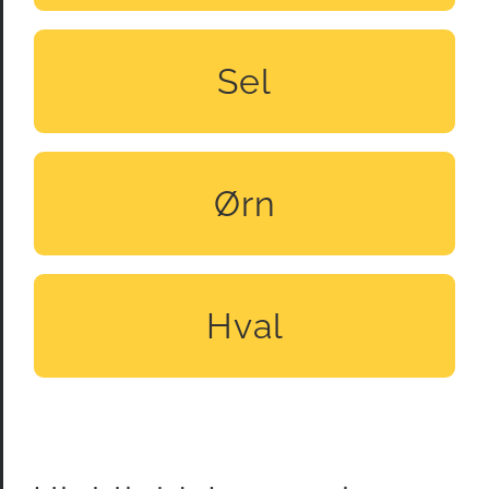
Sel
SEEHUND
Ørn
ADLER
Hval
WAL