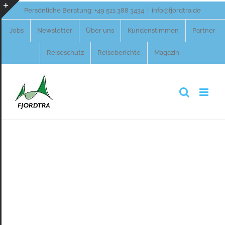
Zum
Persönliche Beratung:
+49 511 388 3434
|
info@fjordtra.de
Inhalt
Toggle
Jobs
Newsletter
Über uns
Kundenstimmen
Partner
springen
Sliding
Reiseschutz
Reiseberichte
Magazin
Bar
Area