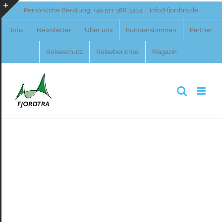
Zum
Persönliche Beratung:
+49 511 388 3434
|
info@fjordtra.de
Inhalt
Toggle
Jobs
Newsletter
Über uns
Kundenstimmen
Partner
springen
Sliding
Reiseschutz
Reiseberichte
Magazin
Bar
Area