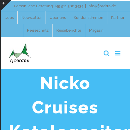
Zum
Persönliche Beratung:
+49 511 388 3434
|
info@fjordtra.de
Inhalt
Toggle
Jobs
Newsletter
Über uns
Kundenstimmen
Partner
springen
Sliding
Reiseschutz
Reiseberichte
Magazin
Bar
Area
Nicko
Cruises