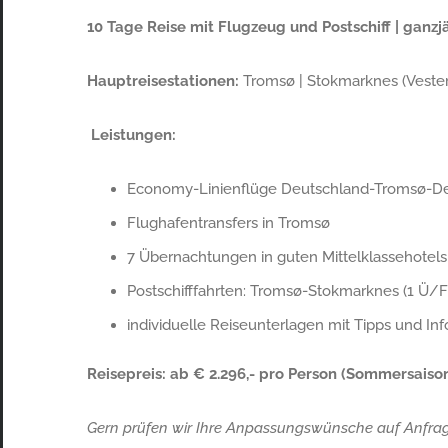
10 Tage Reise mit Flugzeug und Postschiff | ganzj
Hauptreisestationen:
Tromsø | Stokmarknes (Vesterå
Leistungen:
Economy-Linienflüge Deutschland-Tromsø-D
Flughafentransfers in Tromsø
7 Übernachtungen in guten Mittelklassehotels 
Postschifffahrten: Tromsø-Stokmarknes (1 Ü/
individuelle Reiseunterlagen mit Tipps und In
Reisepreis: ab € 2.296,- pro Person (Sommersaiso
Gern prüfen wir Ihre Anpassungswünsche auf Anfrag