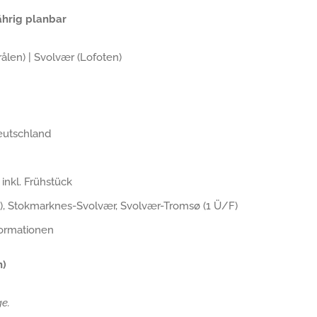
ährig planbar
len) | Svolvær (Lofoten)
eutschland
inkl. Frühstück
F), Stokmarknes-Svolvær, Svolvær-Tromsø (1 Ü/F)
formationen
n)
e.