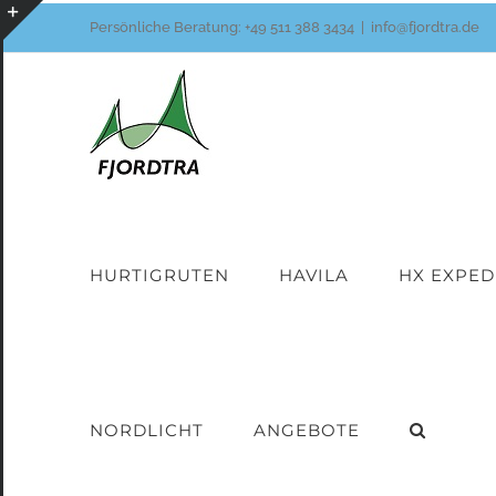
Zum
Persönliche Beratung:
+49 511 388 3434
|
info@fjordtra.de
Inhalt
Toggle
springen
Sliding
Bar
Area
HURTIGRUTEN
HAVILA
HX EXPED
NORDLICHT
ANGEBOTE