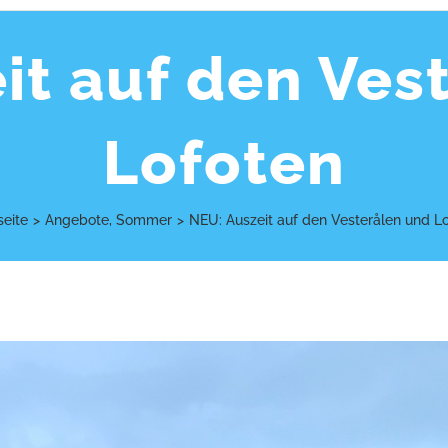
it auf den Ves
Lofoten
seite
>
Angebote
,
Sommer
>
NEU: Auszeit auf den Vesterålen und L