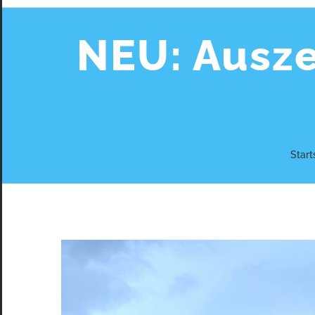
NEU: Ausze
Start
Zeige
grösseres
Bild