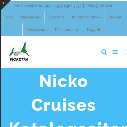
Zum
Persönliche Beratung:
+49 511 388 3434
|
info@fjordtra.de
Inhalt
Toggle
Jobs
Newsletter
Über uns
Kundenstimmen
Partner
springen
Sliding
Reiseschutz
Reiseberichte
Magazin
Bar
Area
Nicko
Cruises