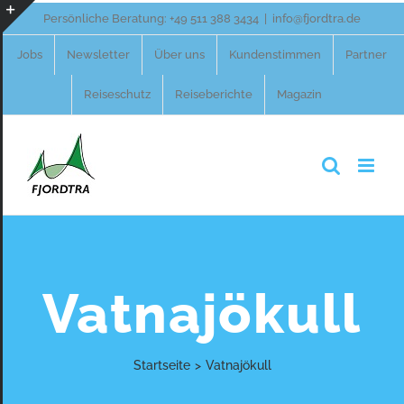
Zum
Persönliche Beratung:
+49 511 388 3434
|
info@fjordtra.de
Inhalt
Toggle
Jobs
Newsletter
Über uns
Kundenstimmen
Partner
springen
Sliding
Reiseschutz
Reiseberichte
Magazin
Bar
Area
Vatnajökull
Startseite
>
Vatnajökull