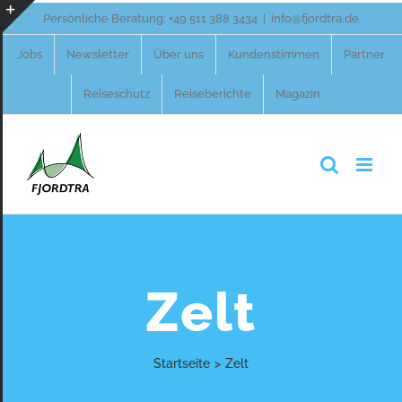
Zum
Persönliche Beratung:
+49 511 388 3434
|
info@fjordtra.de
Inhalt
Toggle
Jobs
Newsletter
Über uns
Kundenstimmen
Partner
springen
Sliding
Reiseschutz
Reiseberichte
Magazin
Bar
Area
Zelt
Startseite
>
Zelt