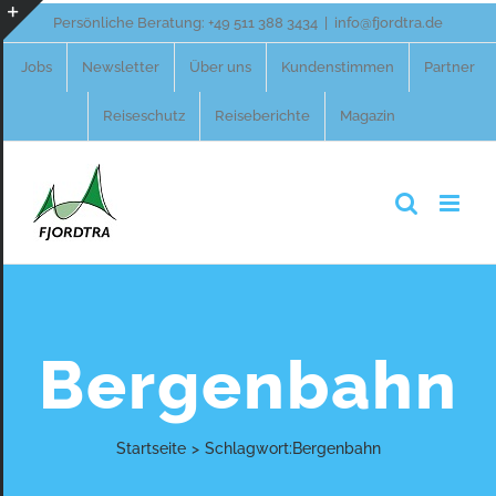
Zum
Persönliche Beratung:
+49 511 388 3434
|
info@fjordtra.de
Inhalt
Toggle
Jobs
Newsletter
Über uns
Kundenstimmen
Partner
springen
Sliding
Reiseschutz
Reiseberichte
Magazin
Bar
Area
Bergenbahn
Startseite
>
Schlagwort:
Bergenbahn