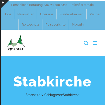
Zum
Persönliche Beratung:
+49 511 388 3434
|
info@fjordtra.de
Inhalt
Toggle
Jobs
Newsletter
Über uns
Kundenstimmen
Partner
springen
Sliding
Reiseschutz
Reiseberichte
Magazin
Bar
Area
Stabkirche
Startseite
>
Schlagwort:
Stabkirche