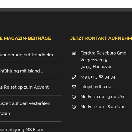
E MAGAZIN-BEITRÄGE
JETZT KONTAKT AUFNEH
Fjordtra Reisebüro GmbH
wanderung bei Trondheim
Volgersweg 5
30175 Hannover
hfühlung mit Island …
+49 511 3 88 34 34
info@fjordtra.de
as Reisetipp zum Advent
Mo-Fr: 10:00-13:00 Uhr
szeit auf den Vesterålen
Mo-Fr: 14:00-18:00 Uhr
foten
besichtigung MS Fram