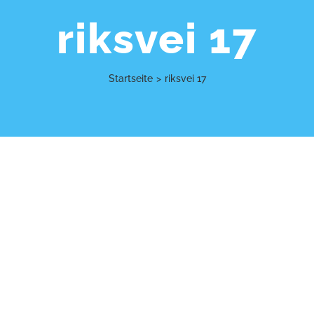
riksvei 17
Startseite
>
riksvei 17