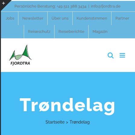
Zum
Persönliche Beratung:
+49 511 388 3434
|
info@fjordtra.de
Inhalt
Toggle
Jobs
Newsletter
Über uns
Kundenstimmen
Partner
springen
Sliding
Reiseschutz
Reiseberichte
Magazin
Bar
Area
Trøndelag
Startseite
>
Trøndelag