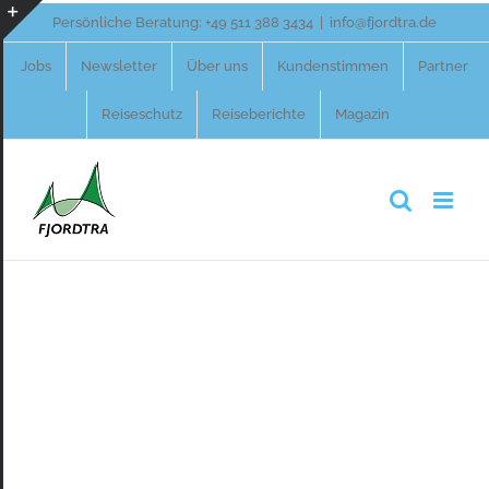
Zum
Persönliche Beratung:
+49 511 388 3434
|
info@fjordtra.de
Inhalt
Toggle
Jobs
Newsletter
Über uns
Kundenstimmen
Partner
springen
Sliding
Reiseschutz
Reiseberichte
Magazin
Bar
Area