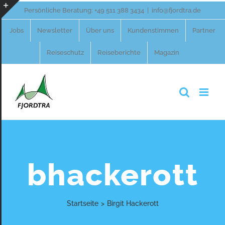
Zum
Persönliche Beratung:
+49 511 388 3434
|
info@fjordtra.de
Inhalt
Toggle
Jobs
Newsletter
Über uns
Kundenstimmen
Partner
springen
Sliding
Reiseschutz
Reiseberichte
Magazin
Bar
Area
bhackerott
Startseite
>
Birgit Hackerott