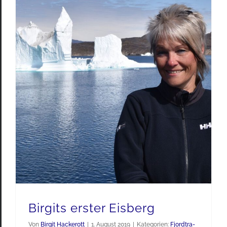
Birgits erster Eisberg
Von
Birgit Hackerott
|
1. August 2019
|
Kategorien:
Fjordtra-