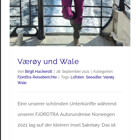
Værøy und Wale
Von
Birgit Hackerott
|
28. September 2021
|
Kategorien:
Fjordtra-Reiseberichte
|
Tags:
Lofoten
,
Seeadler
,
Værøy
,
Wale
Eine unserer schönsten Unterkünfte während
unserer FJORDTRA Autorundreise Norwegen
2021 lag auf der kleinen Insel Sakrisøy. Das ist