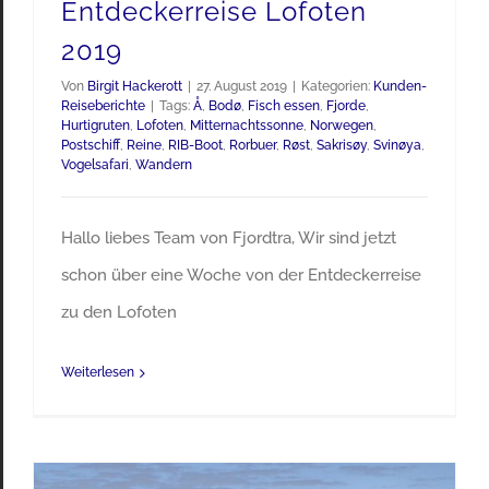
Entdeckerreise Lofoten
2019
Von
Birgit Hackerott
|
27. August 2019
|
Kategorien:
Kunden-
Reiseberichte
|
Tags:
Å
,
Bodø
,
Fisch essen
,
Fjorde
,
Hurtigruten
,
Lofoten
,
Mitternachtssonne
,
Norwegen
,
Postschiff
,
Reine
,
RIB-Boot
,
Rorbuer
,
Røst
,
Sakrisøy
,
Svinøya
,
Vogelsafari
,
Wandern
Hallo liebes Team von Fjordtra, Wir sind jetzt
schon über eine Woche von der Entdeckerreise
zu den Lofoten
Weiterlesen