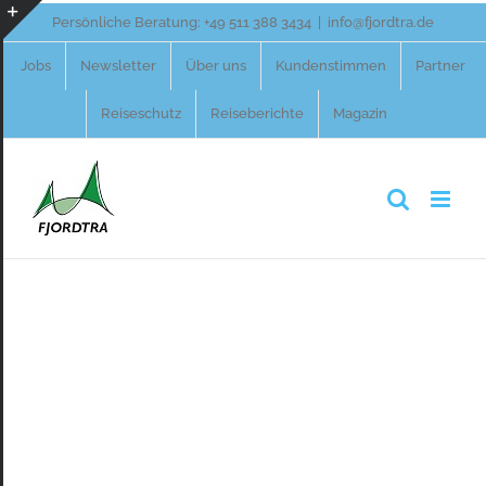
Zum
Persönliche Beratung:
+49 511 388 3434
|
info@fjordtra.de
Inhalt
Toggle
Jobs
Newsletter
Über uns
Kundenstimmen
Partner
springen
Sliding
Reiseschutz
Reiseberichte
Magazin
Bar
Area