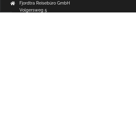
Fjordtra Reisebüro GmbH
Volgersweg 5
30175 Hannover
+49 511 3 88 34 34
info@fjordtra.de
Mo-Fr: 10:00-13:00 Uhr
Mo-Fr: 14:00-18:00 Uhr
INFORMATIONEN
Kontakt
Das ist FJORDTRA
Reiseschutz
Die FJORDTRA-Partner